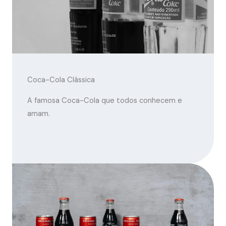
Coca-Cola Clássica
A famosa Coca-Cola que todos conhecem e
amam.